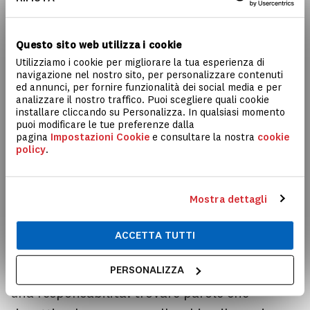
giornalistiche e nei media compare appena
nell’1–2% dei contenuti. Eppure il pubblico,
soprattutto quello giovane, oggi richiede
Questo sito web utilizza i cookie
Utilizziamo i cookie per migliorare la tua esperienza di
narrazioni più inclusive.
navigazione nel nostro sito, per personalizzare contenuti
ed annunci, per fornire funzionalità dei social media e per
analizzare il nostro traffico. Puoi scegliere quali cookie
Ed è proprio da qui che si inserisce il terzo
installare cliccando su Personalizza. In qualsiasi momento
puoi modificare le tue preferenze dalla
episodio con
Lavinia Azzone
, editor e
pagina
Impostazioni Cookie
e consultare la nostra
cookie
traduttrice dal tedesco per Fandango Libri: se
policy
.
la rappresentazione passa dalle parole, la
traduzione diventa uno snodo cruciale. Azzone
Mostra dettagli
ci mostra come termini come “impairment” o
“disabilità” non coincidano da una lingua
ACCETTA TUTTI
all’altra e come i vuoti lessicali siano scelte
PERSONALIZZA
politiche. Tradurre significa quindi assumersi
una responsabilità: trovare parole che