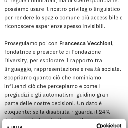
di regole immutabili, ma di scelte quotidiane:
possiamo usare il nostro privilegio linguistico
per rendere lo spazio comune più accessibile e
riconoscere esperienze spesso invisibili.
Proseguiamo poi con
Francesca Vecchioni
,
fondatrice e presidente di Fondazione
Diversity, per esplorare il rapporto tra
linguaggio, rappresentazione e realtà sociale.
Scopriamo quanto ciò che nominiamo
influenzi ciò che percepiamo e come i
pregiudizi e gli automatismi guidino gran
parte delle nostre decisioni. Un dato è
eloquente: se la disabilità riguarda il 24%
della popolazione italiana, nelle testate
RIFIUTA