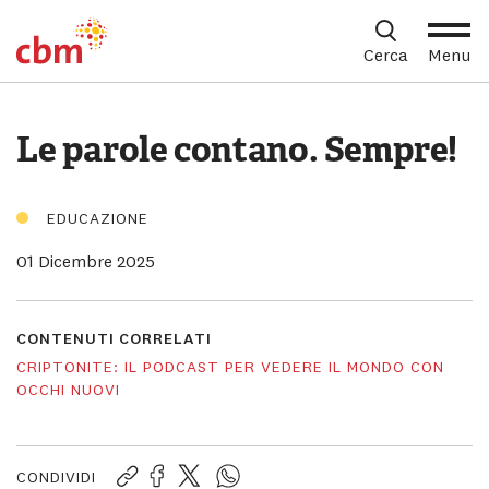
CBM Italia
Cerca
Menu
Home
Partecipa
Coltiviamo l'inclusione
Menu
Attualita
Chi Siamo
le
Contenuto Principale
Sott
Le parole contano. Sempre!
Piè di pagina
Cosa Facciamo
Sott
Cerc
EDUCAZIONE
Partecipa
01 Dicembre 2025
Sott
Sostienici
CONTENUTI CORRELATI
Sott
CRIPTONITE: IL PODCAST PER VEDERE IL MONDO CON
OCCHI NUOVI
Shop solidale
Sott
Dona Ora
CONDIVIDI