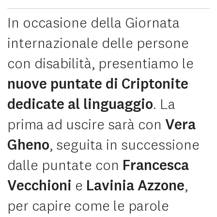
Copia il link della pagina web
In occasione della Giornata
News & Storie
internazionale delle persone
Press
con disabilità, presentiamo le
Who is CBM Italy
nuove puntate di Criptonite
dedicate al linguaggio
. La
Area Riservata
prima ad uscire sarà con
Vera
Carrello
Gheno
, seguita in successione
dalle puntate con
Francesca
Vecchioni
e
Lavinia Azzone
,
per capire come le parole