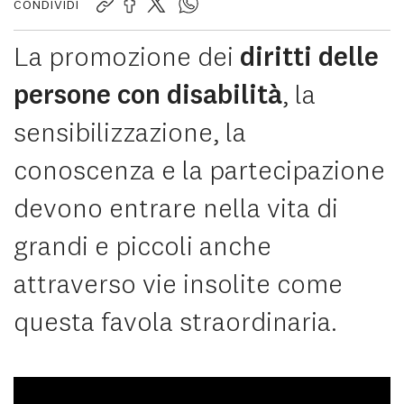
CONDIVIDI
Copia il link della pagina web
La promozione dei
diritti delle
News & Storie
persone con disabilità
, la
Press
sensibilizzazione, la
Who is CBM Italy
conoscenza e la partecipazione
devono entrare nella vita di
Area Riservata
grandi e piccoli anche
Carrello
attraverso vie insolite come
questa favola straordinaria.