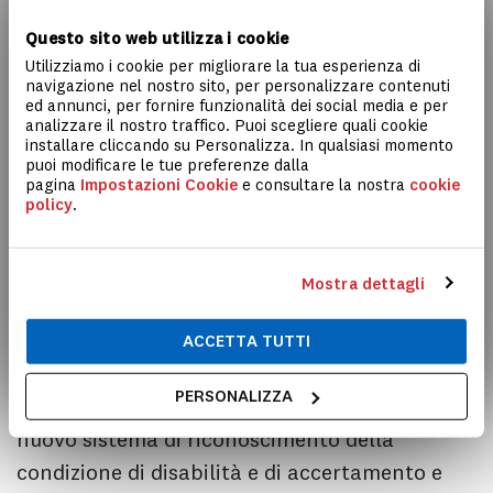
persone con disabilità
con l’approvazione alla
Questo sito web utilizza i cookie
fine del 2021 della legge 227 cosiddetta
Legge
Utilizziamo i cookie per migliorare la tua esperienza di
Delega in materia di disabilità.
navigazione nel nostro sito, per personalizzare contenuti
ed annunci, per fornire funzionalità dei social media e per
analizzare il nostro traffico. Puoi scegliere quali cookie
Una legge quadro che ha infatti l’obiettivo di
installare cliccando su Personalizza. In qualsiasi momento
puoi modificare le tue preferenze dalla
riorganizzare, razionalizzare e unificare in
pagina
Impostazioni Cookie
e consultare la nostra
cookie
policy
.
un’unica procedura la disciplina in tema di
disabilità,
semplificando
e
attualizzando
provvedimenti e concetti già esistenti,
Mostra dettagli
inserendo
nuove definizioni come la
definizione stessa di disabilità.
ACCETTA TUTTI
PERSONALIZZA
Il fulcro della riforma consiste proprio in un
nuovo sistema di riconoscimento della
condizione di disabilità e di accertamento e