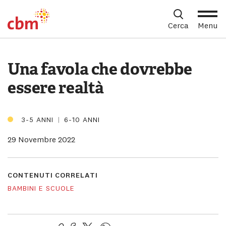
CBM Italia
Cerca
Menu
Home
Partecipa
Coltiviamo l'inclusione
Menu
Spunti E Materi
Chi Siamo
Contenuto Principale
Sott
Una favola che dovrebbe
Piè di pagina
essere realtà
Cosa Facciamo
Sott
Cerc
Partecipa
3-5 ANNI
|
6-10 ANNI
Sott
29 Novembre 2022
Sostienici
Sott
CONTENUTI CORRELATI
Shop solidale
BAMBINI E SCUOLE
Sott
Dona Ora