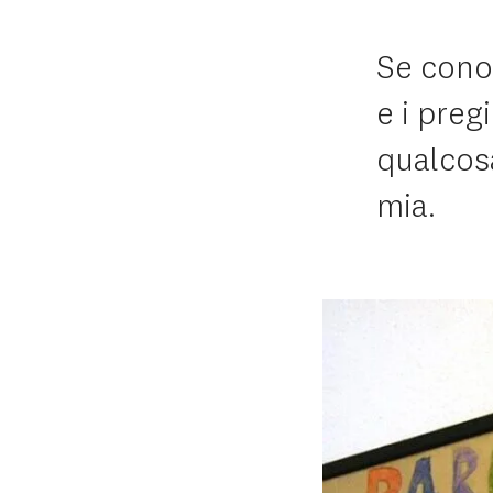
Se cono
e i preg
qualcosa
mia.