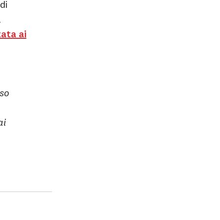
di
a
tata ai
sso
ai