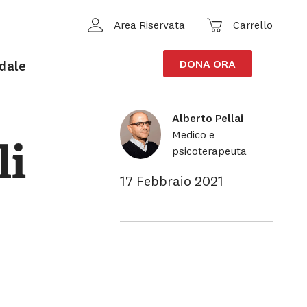
Cerca
Carrello
Area Riservata
idale
DONA ORA
solidarieta-i-consigli-di-alberto-pellai
EMPATIA
Alberto Pellai
Medico e
li
psicoterapeuta
17 Febbraio 2021