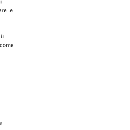
i
re le
iù
 come
e