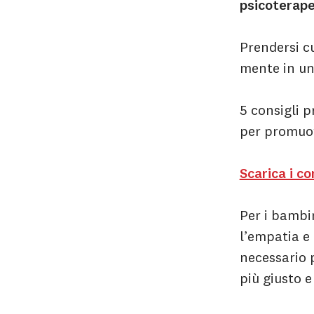
psicoterape
Prendersi cu
mente in un
5 consigli p
per promuo
Scarica i co
Per i bambi
l’empatia e 
necessario p
più giusto 