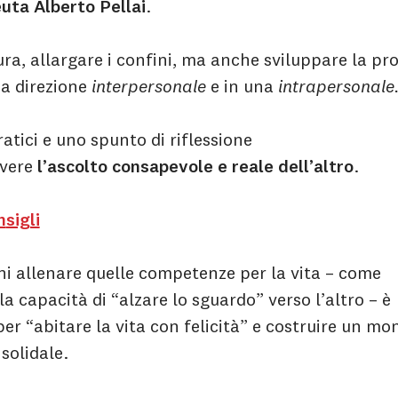
uta Alberto Pellai
.
ra, allargare i confini, ma anche sviluppare la pr
a direzione
interpersonale
e in una
intrapersonale
ratici e uno spunto di riflessione
vere
l’ascolto consapevole e reale dell’altro
.
n
sigli
ni allenare quelle competenze per la vita – come
la capacità di “alzare lo sguardo” verso l’altro – è
er “abitare la vita con felicità” e costruire un mo
e solidale.