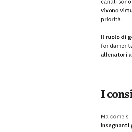
canali sono 
vivono vir
priorità.
Il
ruolo di g
fondamental
allenatori 
I consi
Ma come si 
insegnanti
p