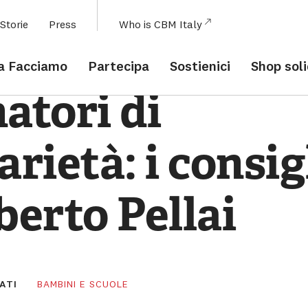
Menu
Storie
Press
Who is CBM Italy
Contenuto Principale
Piè di pagina
Coltiviamo l'inclusione
La Parola Agli Esperti
a Facciamo
Partecipa
Sostienici
Shop sol
allenatori-di-
atori di
arietà: i consig
berto Pellai
ATI
BAMBINI E SCUOLE