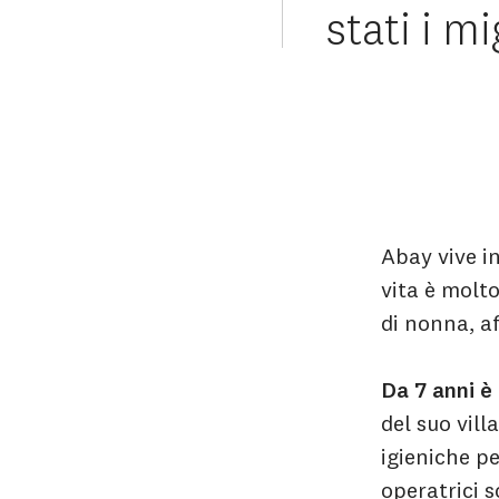
stati i m
Abay vive i
vita è molto
di nonna, af
Da 7 anni è
del suo vill
igieniche pe
operatrici s