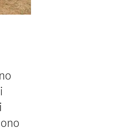
ono
i
i
sono