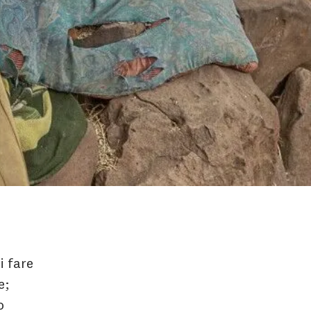
i fare
e;
o