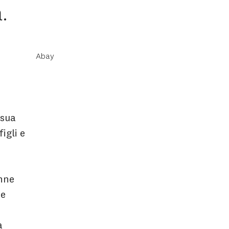
.
Abay
 sua
igli e
onne
me
a