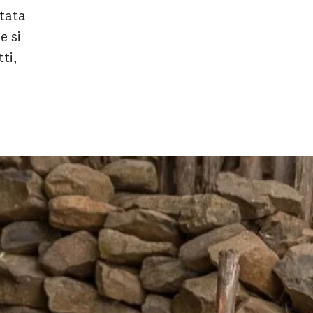
ntata
e si
ti,