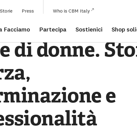
Menu
Storie
Press
Who is CBM Italy
Contenuto Principale
Piè di pagina
ie
Storie
a Facciamo
Partecipa
Sostienici
Shop sol
storie-di-donne
e di donne. Sto
rza,
rminazione e
essionalità